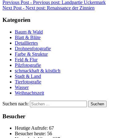
Previous Post -
Previous post:
Landpartie Uckermark
Next Post -
Next post:
Renaissance der Zinnien
Kategorien
Baum & Wald
Blatt & Blüte
Detailliertes
Drohnenfotografie
Farbe & Struktur
Feld & Flur
Pilzfotografie
schmackhaft & köstlich
Stadt & Land
Tierfotografie
Wasser
Weihnachtszeit
Suchen nach:
Besucher
Heutige Aufrufe:
67
Besucher heute:
56