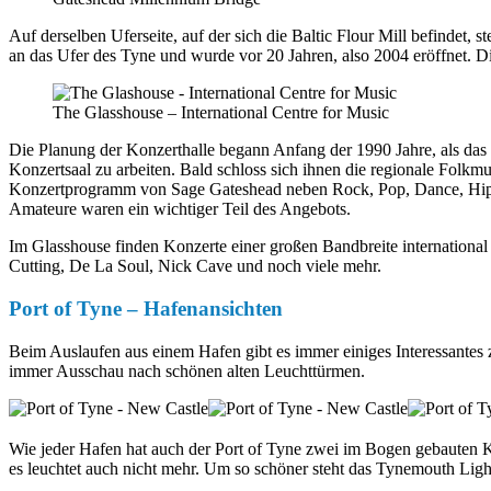
Auf derselben Uferseite, auf der sich die Baltic Flour Mill befindet,
an das Ufer des Tyne und wurde vor 20 Jahren, also 2004 eröffnet. Di
The Glasshouse – International Centre for Music
Die Planung der Konzerthalle begann Anfang der 1990 Jahre, als das
Konzertsaal zu arbeiten. Bald schloss sich ihnen die regionale Folkm
Konzertprogramm von Sage Gateshead neben Rock, Pop, Dance, Hip Ho
Amateure waren ein wichtiger Teil des Angebots.
Im Glasshouse finden Konzerte einer großen Bandbreite internationa
Cutting, De La Soul, Nick Cave und noch viele mehr.
Port of Tyne – Hafenansichten
Beim Auslaufen aus einem Hafen gibt es immer einiges Interessantes z
immer Ausschau nach schönen alten Leuchttürmen.
Wie jeder Hafen hat auch der Port of Tyne zwei im Bogen gebauten K
es leuchtet auch nicht mehr. Um so schöner steht das Tynemouth Li