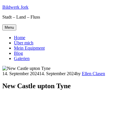
Skip
Bildwerk Jork
to
Stadt – Land – Fluss
content
Menu
Home
Über mich
Mein Equipment
Blog
Galerien
14. September 2024
14. September 2024
by
Ellen Clasen
New Castle upton Tyne