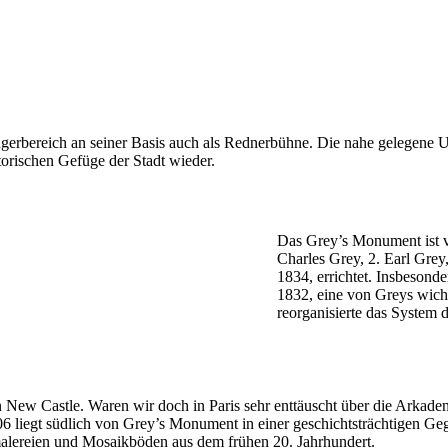
ngerbereich an seiner Basis auch als Rednerbühne. Die nahe gelegene
torischen Gefüge der Stadt wieder.
Das Grey’s Monument ist v
Charles Grey, 2. Earl Grey
1834, errichtet. Insbesond
1832, eine von Greys wich
reorganisierte das System 
n New Castle. Waren wir doch in Paris sehr enttäuscht über die Arkade
06 liegt südlich von Grey’s Monument in einer geschichtsträchtigen Gege
smalereien und Mosaikböden aus dem frühen 20. Jahrhundert.