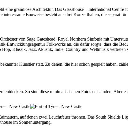
 steht eine grandiose Architektur. Das Glasshouse – International Cent
e interessante Bauweise besteht aus drei Konzerthallen, die separat f
 Orchester von Sage Gateshead, Royal Northern Sinfonia mit Unterstüt
usik-Entwicklungsagentur Folkworks an, die dafür sorgte, dass die Bedü
p, Klassik, Jazz, Akustik, Indie, Country und Weltmusik vertreten 
l bekannter Künstler statt. Zu denen, die hier schon gespielt haben,
u entdecken. So sind diese minimalistischen Fotos entstanden. Aber es 
aimauern, auf denen zwei Leuchtfeuer thronen. Das South Shields Lig
ghthouse im Sonnenuntergang.