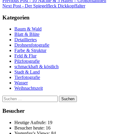
Beitragsnavigation
Previous
Previous Post -
10 Nächte & 5 Häfen – Großbritannien
Next
post:
Next Post -
Der Spiegelfleck Dickkopffalter
post:
Kategorien
Baum & Wald
Blatt & Blüte
Detailliertes
Drohnenfotografie
Farbe & Struktur
Feld & Flur
Pilzfotografie
schmackhaft & köstlich
Stadt & Land
Tierfotografie
Wasser
Weihnachtszeit
Suchen
nach:
Besucher
Heutige Aufrufe:
19
Besucher heute:
16
Yesterday's Views:
84