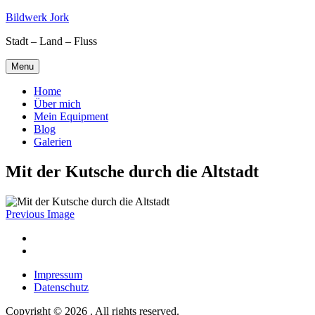
Skip
Bildwerk Jork
to
Stadt – Land – Fluss
content
Menu
Home
Über mich
Mein Equipment
Blog
Galerien
Mit der Kutsche durch die Altstadt
Previous Image
Facebook
Google
maps
Impressum
Datenschutz
Copyright © 2026 . All rights reserved.