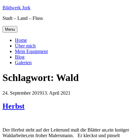
Skip
Bildwerk Jork
to
Stadt – Land – Fluss
content
Menu
Home
Über mich
Mein Equipment
Blog
Galerien
Schlagwort:
Wald
24. September 2019
13. April 2021
Herbst
Der Herbst steht auf der Leiterund malt die Blätter an,ein lustiger
Waldarbeiter,ein froher Malersmann. Er kleckst und pinselt