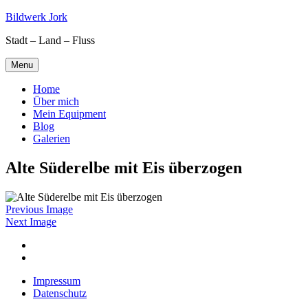
Skip
Bildwerk Jork
to
Stadt – Land – Fluss
content
Menu
Home
Über mich
Mein Equipment
Blog
Galerien
Alte Süderelbe mit Eis überzogen
Previous Image
Next Image
Facebook
Google
maps
Impressum
Datenschutz