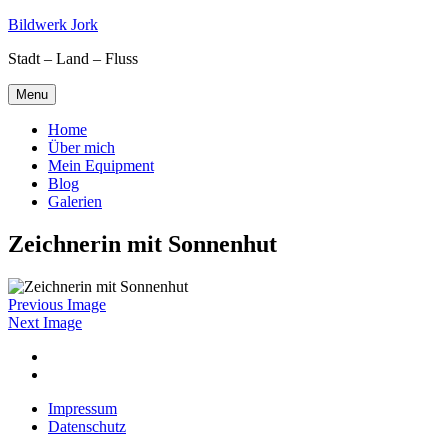
Skip
Bildwerk Jork
to
Stadt – Land – Fluss
content
Menu
Home
Über mich
Mein Equipment
Blog
Galerien
Zeichnerin mit Sonnenhut
Previous Image
Next Image
Facebook
Google
maps
Impressum
Datenschutz