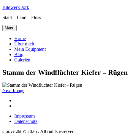
Skip
Bildwerk Jork
to
Stadt – Land – Fluss
content
Menu
Home
Über mich
Mein Equipment
Blog
Galerien
Stamm der Windflüchter Kiefer – Rügen
Next Image
Facebook
Google
maps
Impressum
Datenschutz
Copyright © 2026 . All rights reserved.