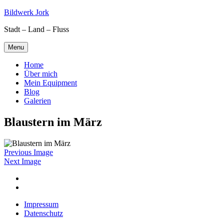
Skip
Bildwerk Jork
to
Stadt – Land – Fluss
content
Menu
Home
Über mich
Mein Equipment
Blog
Galerien
Blaustern im März
Previous Image
Next Image
Facebook
Google
maps
Impressum
Datenschutz